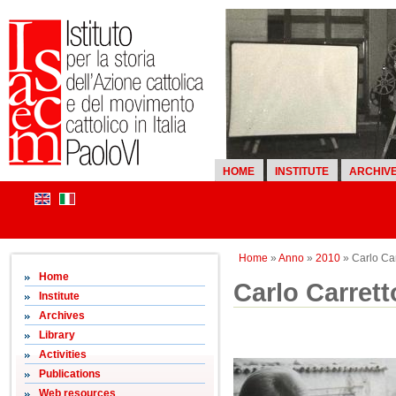
HOME
INSTITUTE
ARCHIV
Home
»
Anno
»
2010
» Carlo Car
Home
Carlo Carrett
Institute
Archives
Library
Activities
Publications
Web resources