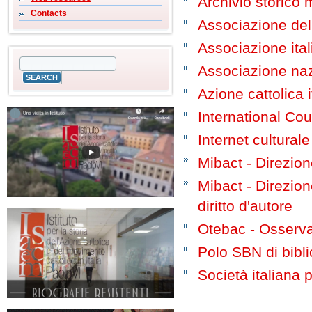
Archivio storico
Contacts
Associazione delle
Associazione ital
Associazione nazi
Azione cattolica i
International Cou
Internet culturale
Mibact - Direzion
Mibact - Direzione 
diritto d'autore
Otebac - Osservato
Polo SBN di bibl
Società italiana 