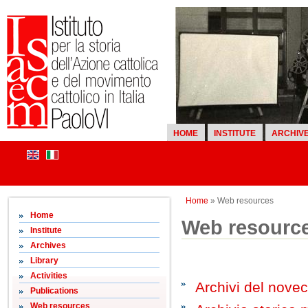
HOME
INSTITUTE
ARCHIV
Home
» Web resources
Home
Web resourc
Institute
Archives
Library
Activities
Archivi del nove
Publications
Web resources