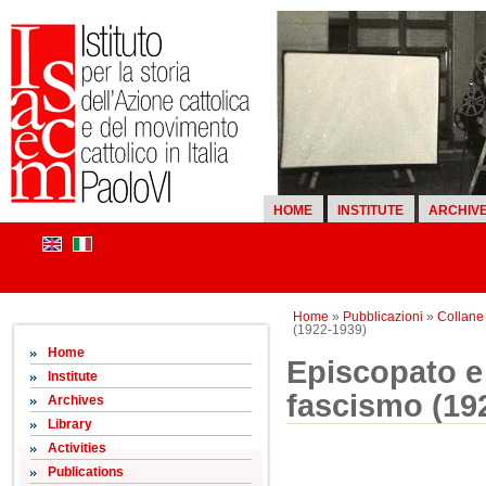
HOME
INSTITUTE
ARCHIV
Home
»
Pubblicazioni
»
Collane d
(1922-1939)
Home
Episcopato e 
Institute
fascismo (19
Archives
Library
Activities
Publications