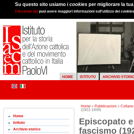
Su questo sito usiamo i
cookies
per migliorare la tu
Cliccando qui
puoi avere maggiori informazioni sull'utilizzo dei
cookie
HOME
ISTITUTO
ARCHIVIO STORI
Home
»
Pubblicazioni
»
Collane d
(1922-1939)
Home
Episcopato e 
Istituto
fascismo (19
Archivio storico