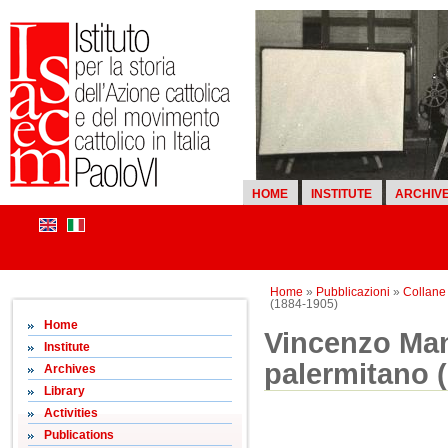
HOME
INSTITUTE
ARCHIV
Home
»
Pubblicazioni
»
Collane d
(1884-1905)
Home
Vincenzo Man
Institute
palermitano 
Archives
Library
Activities
Publications