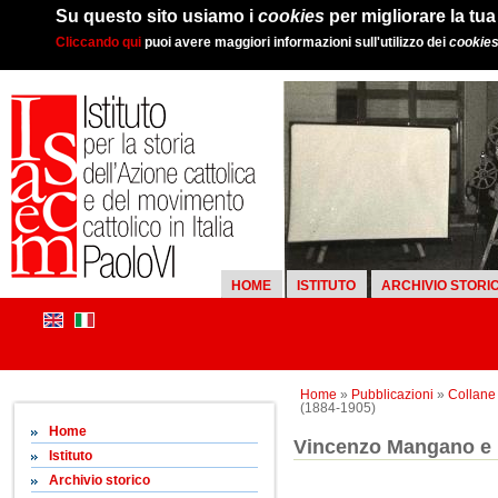
Su questo sito usiamo i
cookies
per migliorare la tu
Cliccando qui
puoi avere maggiori informazioni sull'utilizzo dei
cookie
HOME
ISTITUTO
ARCHIVIO STORI
Home
»
Pubblicazioni
»
Collane d
(1884-1905)
Home
Vincenzo Mangano e i
Istituto
Archivio storico