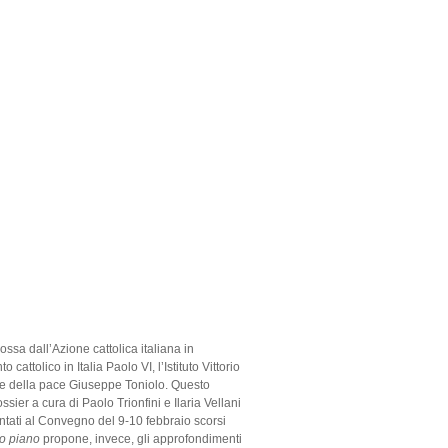
ossa dall’Azione cattolica italiana in
attolico in Italia Paolo VI, l’Istituto Vittorio
ionale della pace Giuseppe Toniolo. Questo
ossier a cura di Paolo Trionfini e Ilaria Vellani
entati al Convegno del 9-10 febbraio scorsi
o piano
propone, invece, gli approfondimenti