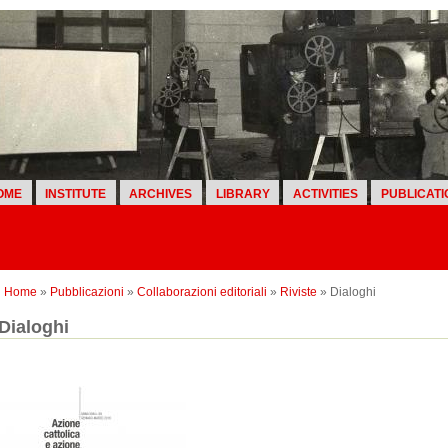
OME
INSTITUTE
ARCHIVES
LIBRARY
ACTIVITIES
PUBLICATI
Home
»
Pubblicazioni
»
Collaborazioni editoriali
»
Riviste
» Dialoghi
Dialoghi