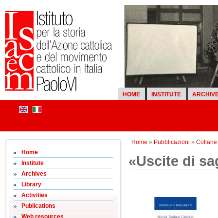
HOME
INSTITUTE
ARCHIV
Home
»
Pubblicazioni
»
Collane d
Home
«Uscite di sa
Institute
Archives
Library
Activities
Publications
Web resources