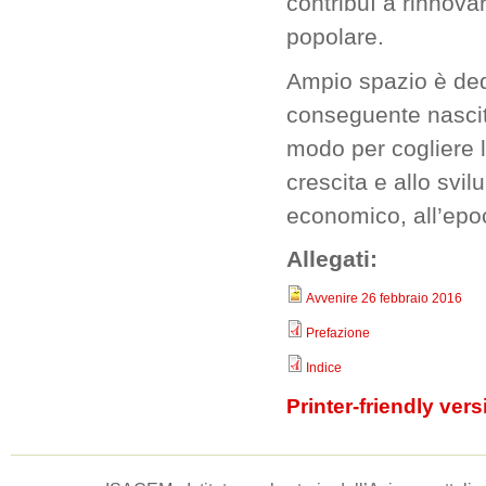
contribuì a rinnova
popolare.
Ampio spazio è dedi
conseguente nascita
modo per cogliere l
crescita e allo svilu
economico, all’epoc
Allegati:
Avvenire 26 febbraio 2016
Prefazione
Indice
Printer-friendly vers