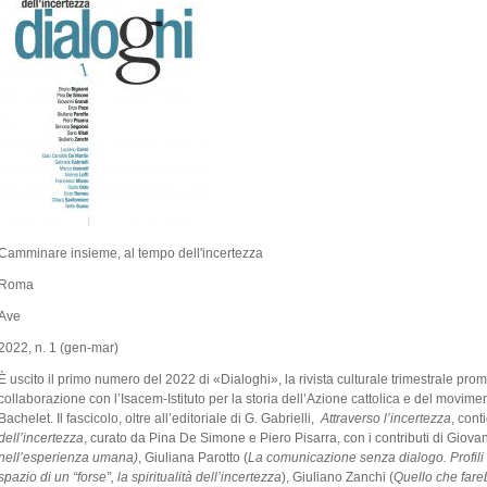
Camminare insieme, al tempo dell'incertezza
Roma
Ave
2022, n. 1 (gen-mar)
È uscito il primo numero del 2022 di «Dialoghi», la rivista culturale trimestrale prom
collaborazione con l’Isacem-Istituto per la storia dell’Azione cattolica e del movimento 
Bachelet. Il fascicolo, oltre all’editoriale di G. Gabrielli,
Attraverso l’incertezza
, cont
dell’incertezza
, curato da Pina De Simone e Piero Pisarra, con i contributi di Giova
nell’esperienza umana)
, Giuliana Parotto (
La comunicazione senza dialogo. Profili 
spazio di un “forse”, la spiritualità dell’incertezza
), Giuliano Zanchi (
Quello che fare