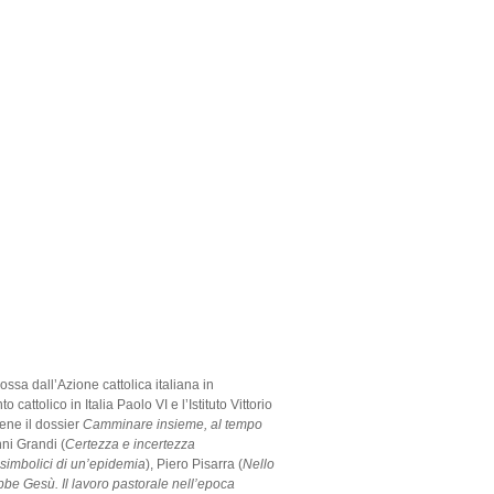
ossa dall’Azione cattolica italiana in
cattolico in Italia Paolo VI e l’Istituto Vittorio
iene il dossier
Camminare insieme, al tempo
nni Grandi (
Certezza e incertezza
simbolici di un’epidemia
), Piero Pisarra (
Nello
bbe Gesù. Il lavoro pastorale nell’epoca