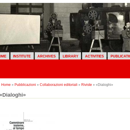
OME
INSTITUTE
ARCHIVES
LIBRARY
ACTIVITIES
PUBLICATI
Home
»
Pubblicazioni
»
Collaborazioni editoriali
»
Riviste
» «Dialoghi»
«Dialoghi»