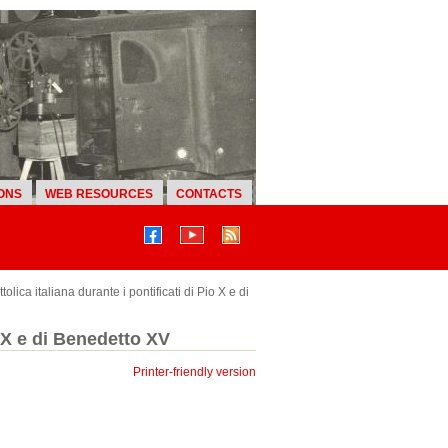
ONS
WEB RESOURCES
CONTACTS
olica italiana durante i pontificati di Pio X e di
o X e di Benedetto XV
Printer-friendly version