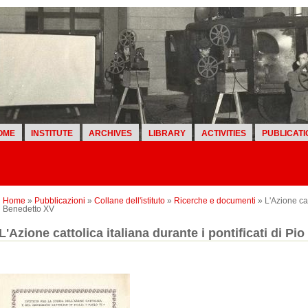
OME
INSTITUTE
ARCHIVES
LIBRARY
ACTIVITIES
PUBLICATI
Home
»
Pubblicazioni
»
Collane dell'istituto
»
Ricerche e documenti
» L'Azione catt
Benedetto XV
L'Azione cattolica italiana durante i pontificati di Pi