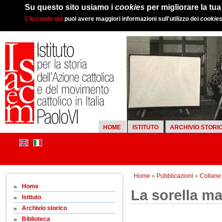
Su questo sito usiamo i
cookies
per migliorare la tu
Cliccando qui
puoi avere maggiori informazioni sull'utilizzo dei
cookie
HOME
ISTITUTO
ARCHIVIO STORI
Home
»
Pubblicazioni
»
Collane d
Home
La sorella ma
Istituto
Archivio storico
Biblioteca