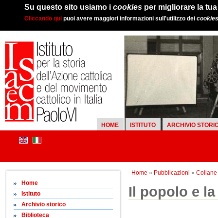
Su questo sito usiamo i
cookies
per migliorare la tu
Cliccando qui
puoi avere maggiori informazioni sull'utilizzo dei
cookie
HOME
ISTITUTO
ARCHIVIO STORI
Home
»
Pubblicazioni
»
Collane d
Home
Il popolo e la
Istituto
Archivio storico
Biblioteca