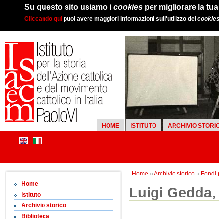
Su questo sito usiamo i
cookies
per migliorare la tu
Cliccando qui
puoi avere maggiori informazioni sull'utilizzo dei
cookie
HOME
ISTITUTO
ARCHIVIO STORI
Home
»
Archivio storico
»
Fondi 
Home
Luigi Gedda,
Istituto
Archivio storico
Biblioteca