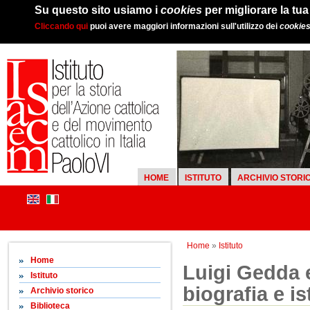
Su questo sito usiamo i
cookies
per migliorare la tu
Cliccando qui
puoi avere maggiori informazioni sull'utilizzo dei
cookie
HOME
ISTITUTO
ARCHIVIO STORI
Home
»
Istituto
Home
Luigi Gedda e
Istituto
biografia e is
Archivio storico
Biblioteca