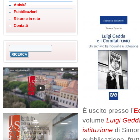
Attività
Pubblicazioni
Risorse in rete
Contatti
È uscito presso l’
Ed
volume
Luigi Gedda
istituzione
di Simon
pubblicazione, frutt