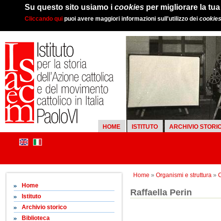
Su questo sito usiamo i
cookies
per migliorare la tu
Cliccando qui
puoi avere maggiori informazioni sull'utilizzo dei
cookie
HOME
ISTITUTO
ARCHIVIO STORI
Home
»
Organismi e struttura
»
C
Home
Raffaella Perin
Istituto
Archivio storico
Biblioteca