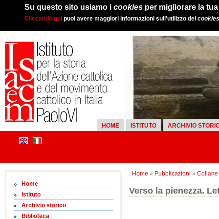
Su questo sito usiamo i
cookies
per migliorare la tu
Cliccando qui
puoi avere maggiori informazioni sull'utilizzo dei
cookie
HOME
ISTITUTO
ARCHIVIO STORI
Home
»
Pubblicazioni
»
Collane d
Home
Verso la pienezza. Let
Istituto
Archivio storico
Biblioteca