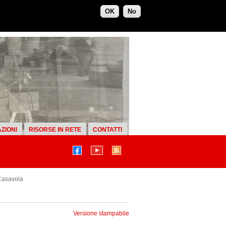
OK
No
ZIONI
RISORSE IN RETE
CONTATTI
Casavola
Versione stampabile