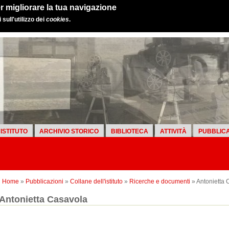
r migliorare la tua navigazione
sull'utilizzo dei
cookies
.
ISTITUTO
ARCHIVIO STORICO
BIBLIOTECA
ATTIVITÀ
PUBBLICA
Home
»
Pubblicazioni
»
Collane dell'istituto
»
Ricerche e documenti
» Antonietta 
Antonietta Casavola