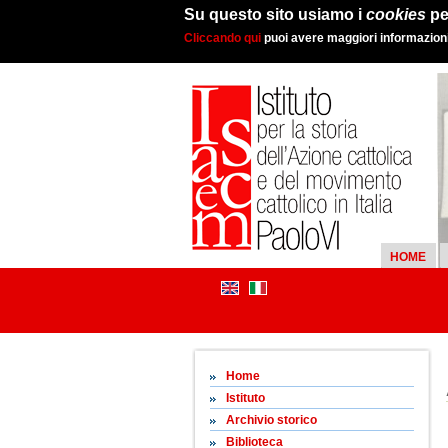
Su questo sito usiamo i
cookies
pe
Cliccando qui
puoi avere maggiori informazioni 
HOME
Home
Istituto
Archivio storico
Biblioteca