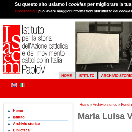
Su questo sito usiamo i
cookies
per migliorare la tu
Cliccando qui
puoi avere maggiori informazioni sull'utilizzo dei
cookie
HOME
ISTITUTO
ARCHIVIO STORI
Home
»
Archivio storico
»
Fondi 
Home
Maria Luisa V
Istituto
Archivio storico
Biblioteca