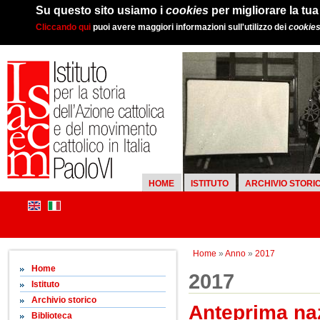
Su questo sito usiamo i
cookies
per migliorare la tu
Cliccando qui
puoi avere maggiori informazioni sull'utilizzo dei
cookie
HOME
ISTITUTO
ARCHIVIO STORI
Home
»
Anno
»
2017
Home
2017
Istituto
Archivio storico
Anteprima naz
Biblioteca