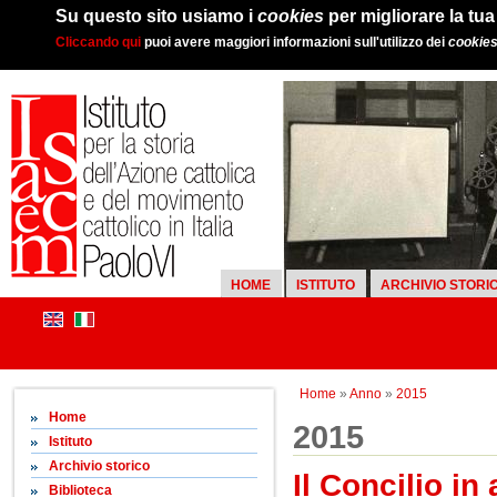
Su questo sito usiamo i
cookies
per migliorare la tu
Cliccando qui
puoi avere maggiori informazioni sull'utilizzo dei
cookie
HOME
ISTITUTO
ARCHIVIO STORI
Home
»
Anno
»
2015
Home
2015
Istituto
Archivio storico
Il Concilio in
Biblioteca