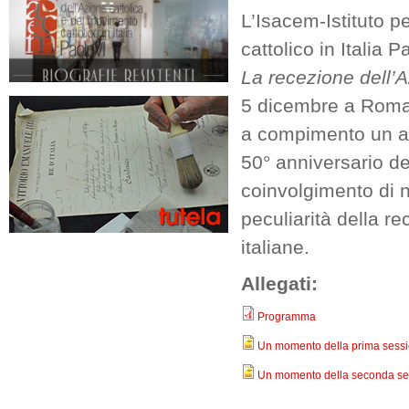
L’Isacem-Istituto p
cattolico in Italia
La recezione dell’Az
5 dicembre a Roma,
a compimento un am
50° anniversario del
coinvolgimento di 
peculiarità della re
italiane.
Allegati:
Programma
Un momento della prima sess
Un momento della seconda se