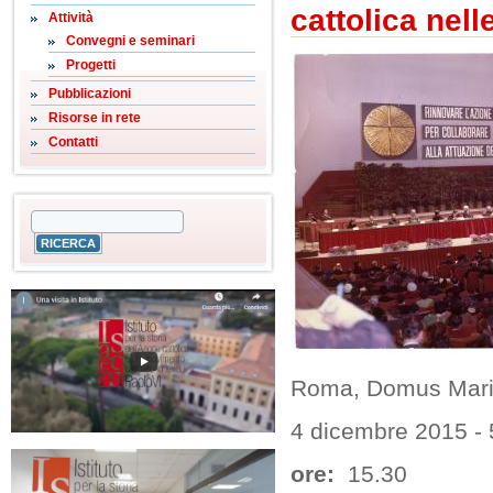
cattolica nell
Attività
Convegni e seminari
Progetti
Pubblicazioni
Risorse in rete
Contatti
Roma, Domus Mar
4 dicembre 2015
-
ore:
15.30